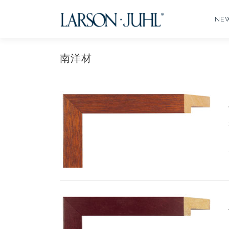
コ
ン
NE
テ
ン
ツ
南洋材
へ
ス
キ
ッ
プ