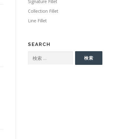
Signature Fillet
Collection Fillet
Line Fillet
SEARCH
検
検索
索: