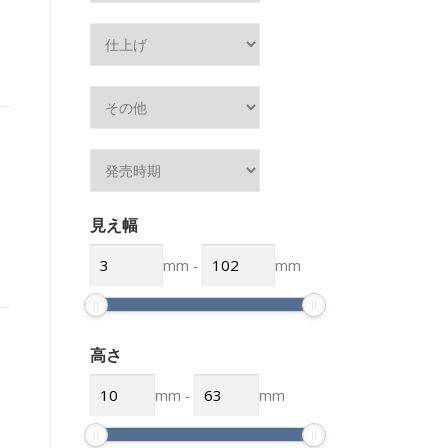
見え幅
mm
-
mm
高さ
mm
-
mm