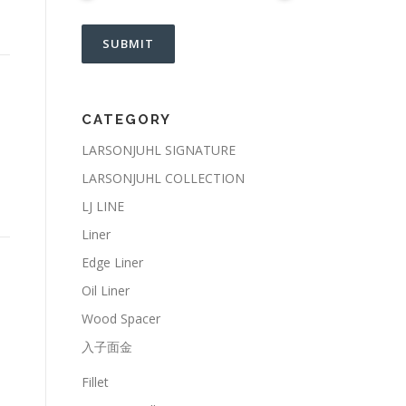
CATEGORY
LARSONJUHL SIGNATURE
LARSONJUHL COLLECTION
LJ LINE
Liner
Edge Liner
Oil Liner
Wood Spacer
入子面金
Fillet