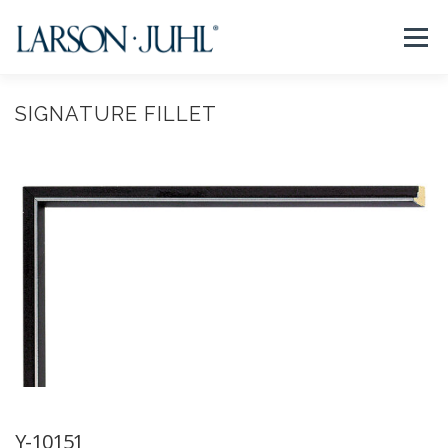
コ
ン
メニュー
テ
ン
ツ
へ
SIGNATURE FILLET
NEWS
フレームについて
会社紹介
取扱商品
ス
キ
ッ
プ
取扱店リスト
お問い合わせ
法人のお客様
EN/CN
Y-10151