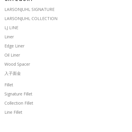
LARSONJUHL SIGNATURE
LARSONJUHL COLLECTION
LJ LINE
Liner
Edge Liner
Oil Liner
Wood Spacer
入子面金
Fillet
Signature Fillet
Collection Fillet
Line Fillet