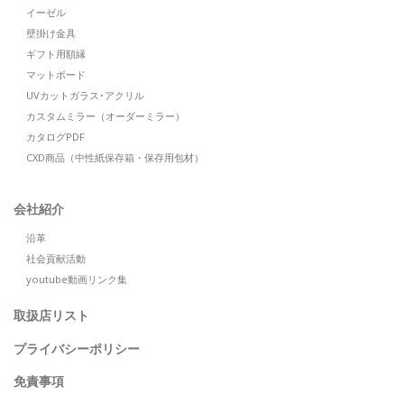
イーゼル
壁掛け金具
ギフト用額縁
マットボード
UVカットガラス･アクリル
カスタムミラー（オーダーミラー）
カタログPDF
CXD商品（中性紙保存箱・保存用包材）
会社紹介
沿革
社会貢献活動
youtube動画リンク集
取扱店リスト
プライバシーポリシー
免責事項