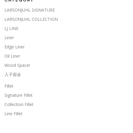
LARSONJUHL SIGNATURE
LARSONJUHL COLLECTION
LJ LINE
Liner
Edge Liner
Oil Liner
Wood Spacer
入子面金
Fillet
Signature Fillet
Collection Fillet
Line Fillet