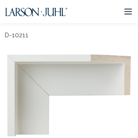
コ
ン
メニュー
テ
ン
ツ
へ
D-10211
NEWS
フレームについて
会社紹介
取扱商品
ス
キ
ッ
プ
取扱店リスト
お問い合わせ
法人のお客様
EN/CN