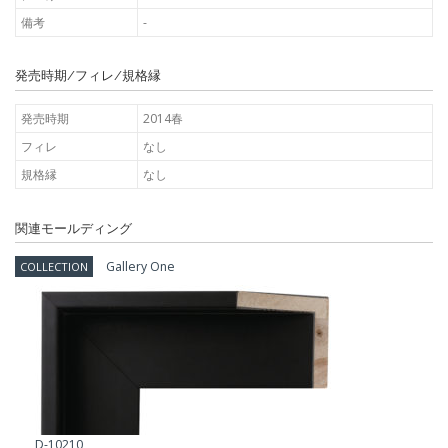
備考
-
発売時期/フィレ/規格縁
発売時期
2014春
フィレ
なし
規格縁
なし
関連モールディング
Gallery One
COLLECTION
D-10210