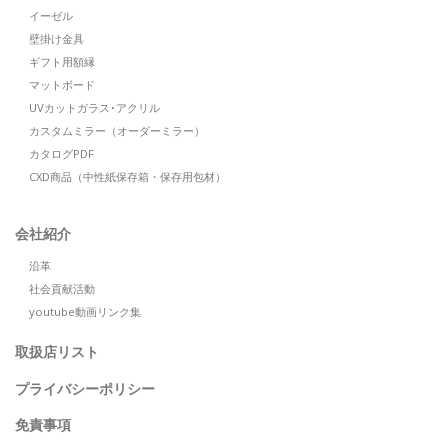
イーゼル
壁掛け金具
ギフト用額縁
マットボード
UVカットガラス･アクリル
カスタムミラー（オーダーミラー）
カタログPDF
CXD商品（中性紙保存箱・保存用包材）
会社紹介
沿革
社会貢献活動
youtube動画リンク集
取扱店リスト
プライバシーポリシー
免責事項