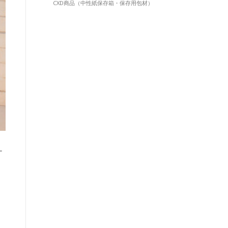
CXD商品（中性紙保存箱・保存用包材）
ー
、