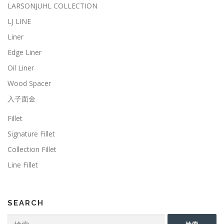
LARSONJUHL COLLECTION
LJ LINE
Liner
Edge Liner
Oil Liner
Wood Spacer
入子面金
Fillet
Signature Fillet
Collection Fillet
Line Fillet
SEARCH
検