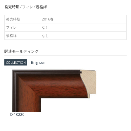
発売時期/フィレ/規格縁
発売時期
2016春
フィレ
なし
規格縁
なし
関連モールディング
Brighton
COLLECTION
D-10220