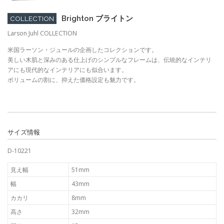
Brighton ブライトン
COLLECTION
Larson Juhl COLLECTION
米国ラーソン・ジュールの企画したコレクションです。
美しい木肌と深みのある仕上げのシンプルなフレームは、伝統的なインテリ
アにも現代的なインテリアにも似合います。
ボリュームの割に、抑えた価格設定も魅力です。
サイズ情報
D-10221
見え幅
51mm
幅
43mm
カカリ
8mm
高さ
32mm