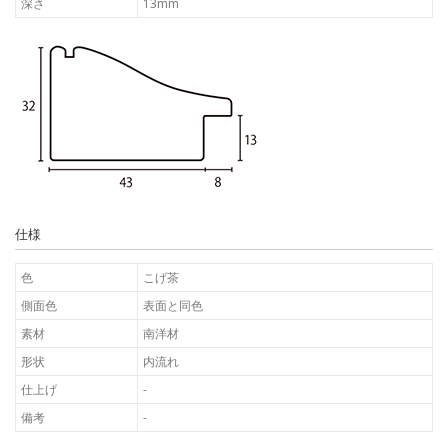
深さ
13mm
仕様
色
こげ茶
側面色
表面と同色
素材
南洋材
形状
内流れ
仕上げ
-
備考
-