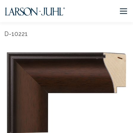
コ
ン
メニュー
テ
ン
ツ
へ
D-10221
NEWS
フレームについて
会社紹介
取扱商品
ス
キ
ッ
プ
取扱店リスト
お問い合わせ
法人のお客様
EN/CN