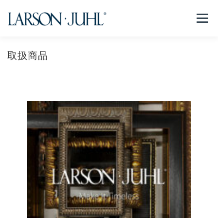
コ
ン
メニュー
テ
ン
ツ
へ
取扱商品
NEWS
フレームについて
会社紹介
取扱商品
ス
キ
ッ
プ
取扱店リスト
お問い合わせ
法人のお客様
EN/CN