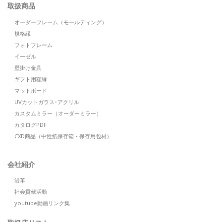
取扱商品
オーダーフレーム（モールディング）
規格縁
フォトフレーム
イーゼル
壁掛け金具
ギフト用額縁
マットボード
UVカットガラス･アクリル
カスタムミラー（オーダーミラー）
カタログPDF
CXD商品（中性紙保存箱・保存用包材）
会社紹介
沿革
社会貢献活動
youtube動画リンク集