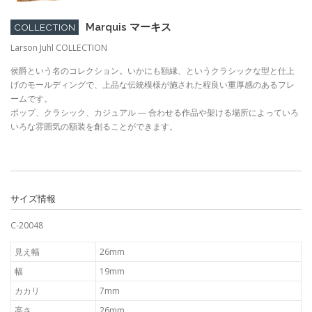
Marquis マーキス
COLLECTION
Larson Juhl COLLECTION
侯爵という名のコレクション。いかにも額縁、というクラシックな型と仕上
げのモールディングで、上品な伝統模様が施された程良い重厚感のあるフレ
ームです。
ポップ、クラシック、カジュアル ― 合わせる作品や架ける場所によっていろ
いろな雰囲気の額装を創ることができます。
サイズ情報
C-20048
見え幅
26mm
幅
19mm
カカリ
7mm
高さ
26mm