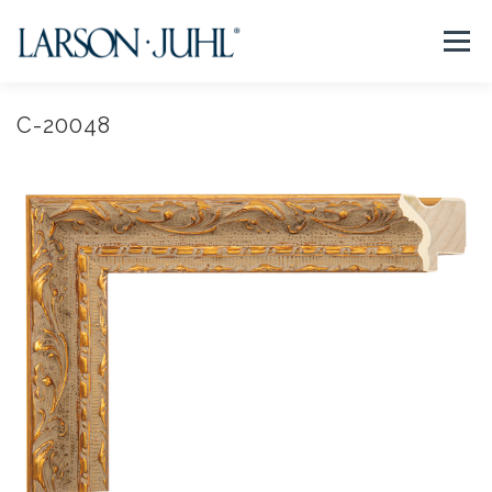
コ
ン
メニュー
テ
ン
ツ
へ
C-20048
NEWS
フレームについて
会社紹介
取扱商品
ス
キ
ッ
プ
取扱店リスト
お問い合わせ
法人のお客様
EN/CN