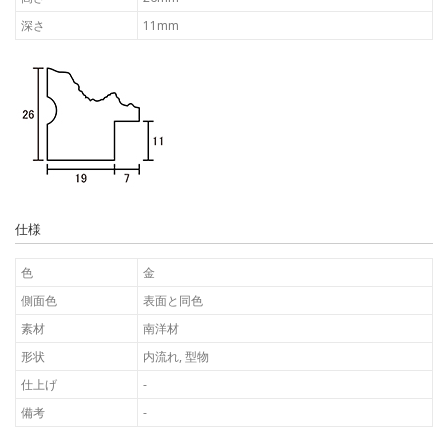
深さ
11mm
仕様
色
金
側面色
表面と同色
素材
南洋材
形状
内流れ, 型物
仕上げ
-
備考
-