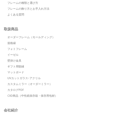
フレームの種類と選び方
フレームの飾り方とお手入れ方法
よくある質問
取扱商品
オーダーフレーム（モールディング）
規格縁
フォトフレーム
イーゼル
壁掛け金具
ギフト用額縁
マットボード
UVカットガラス･アクリル
カスタムミラー（オーダーミラー）
カタログPDF
CXD商品（中性紙保存箱・保存用包材）
会社紹介