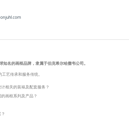
sonjuhl.com
uhl是全球知名的画框品牌，隶属于伯克希尔哈撒韦公司。
悠久的工艺传承和服务传统。
设计相关的装裱及配套服务？
同的画框系列及产品？
案？
。