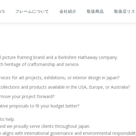
WS
フレームについて
会社紹介
取扱商品
取扱店リス
al picture framing brand and a Berkshire Hathaway company.
ich heritage of craftsmanship and service.
ices for art projects, exhibitions, or interior design in Japan?
llections and products available in the USA, Europe, or Australia?
o move your project forward?
ive proposals to fit your budget better?
to help.
d we proudly serve clients throughout Japan.
n aligns with international governance and environmental responsibilit