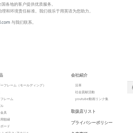
全国各地的客户提供优质服务。
 遵守国际治理和环境责任标准。我们很乐于用英语为您助力。
l.com
与我们联系。
S
品
会社紹介
検
ダーフレーム（モールディング）
沿革
索:
縁
社会貢献活動
トフレーム
youtube動画リンク集
S
ゼル
取扱店リスト
け金具
ト用額縁
プライバシーポリシー
トボード
ットガラス･アクリル