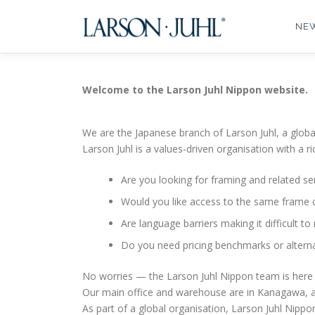
コ
ン
NE
テ
ン
ツ
へ
Welcome to the Larson Juhl Nippon website.
ス
キ
We are the Japanese branch of Larson Juhl, a glob
ッ
Larson Juhl is a values-driven organisation with a r
プ
Are you looking for framing and related serv
Would you like access to the same frame co
Are language barriers making it difficult t
Do you need pricing benchmarks or alternat
No worries — the Larson Juhl Nippon team is here 
Our main office and warehouse are in Kanagawa, an
As part of a global organisation, Larson Juhl Nippo