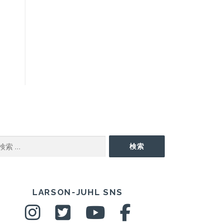
EARCH
検索
NS
LARSON-JUHL SNS