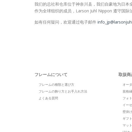
我们的总社和仓库位于神奈川县，我们自豪地为日本
作为全球组织的成员，Larson Juhl Nippon
如有任何疑问，欢迎通过电子邮件
info_jp@larsonjuh
フレームについて
取扱商
フレームの種類と選び方
オー
フレームの飾り方とお手入れ方法
規格
よくある質問
フォ
イー
壁掛
ギフ
マッ
UVカ