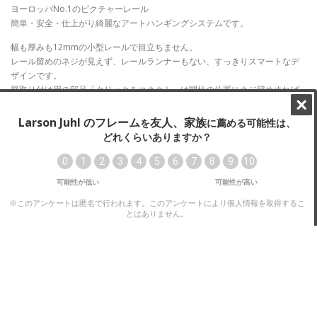
ヨーロッパNo.1のピクチャーレール
簡単・安全・仕上がり綺麗なアートハンギングシステムです。
幅も厚みも12mmの小型レールで目立ちません。
レール留めのネジが見えず、レールランナーもない、すっきりスマートなデ
ザインです。
壁取り付け用の部品「クリック＆コネクト」は間柱の位置にネジ留めすれば
耐荷重が大きくなりますが、細釘を3方向から打つ方法なら位置を選ばず中空
壁に取り付けることができます。
白マット色はお好みの色に塗装することができます。
クリックレール・ミニ フルセット
2m
品番07514
クリックレール・ミニ 白マット
ツイストロック式ペルロン フルセット