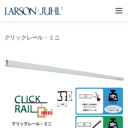
コ
ン
メニュー
テ
ン
ツ
へ
NEWS
フレームについて
会社紹介
取扱商品
クリックレール・ミニ
ス
キ
ッ
プ
取扱店リスト
お問い合わせ
法人のお客様
EN/CN