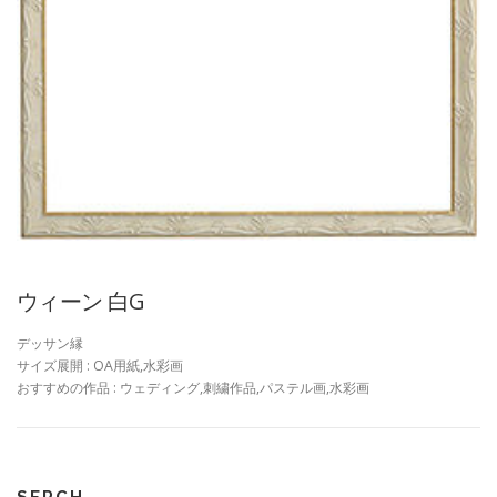
ウィーン 白G
デッサン縁
サイズ展開 : OA用紙,水彩画
おすすめの作品 : ウェディング,刺繍作品,パステル画,水彩画
SERCH