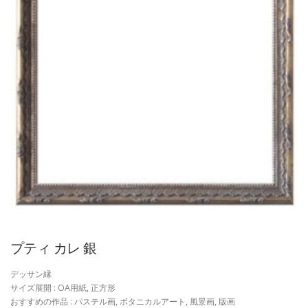
プティ カレ 銀
デッサン縁
サイズ展開 : OA用紙, 正方形
おすすめの作品 : パステル画, ボタニカルアート, 風景画, 版画