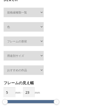
規
格
縁
種
類
フレームの見え幅
mm
-
mm