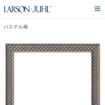
コ
ン
メニュー
テ
ン
ツ
へ
パステル画
NEWS
フレームについて
会社紹介
取扱商品
ス
キ
ッ
プ
取扱店リスト
お問い合わせ
法人のお客様
EN/CN