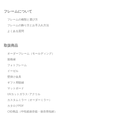
フレームについて
フレームの種類と選び方
フレームの飾り方とお手入れ方法
よくある質問
取扱商品
オーダーフレーム（モールディング）
規格縁
フォトフレーム
イーゼル
壁掛け金具
ギフト用額縁
マットボード
UVカットガラス･アクリル
カスタムミラー（オーダーミラー）
カタログPDF
CXD商品（中性紙保存箱・保存用包材）