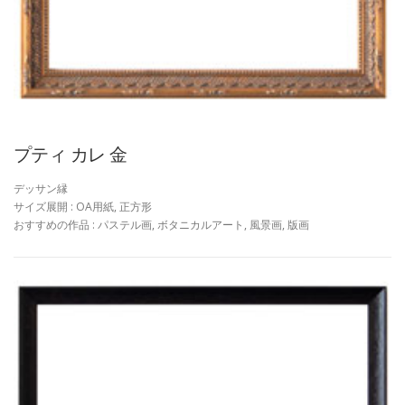
プティ カレ 金
デッサン縁
サイズ展開 : OA用紙, 正方形
おすすめの作品 : パステル画, ボタニカルアート, 風景画, 版画