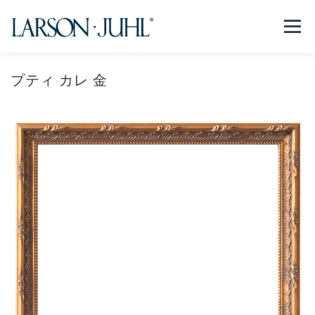
コ
ン
メニュー
テ
ン
ツ
へ
プティ カレ 金
NEWS
フレームについて
会社紹介
取扱商品
ス
キ
ッ
プ
取扱店リスト
お問い合わせ
法人のお客様
EN/CN