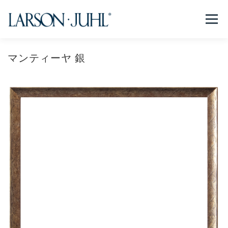
コ
ン
メニュー
テ
ン
ツ
へ
マンティーヤ 銀
NEWS
フレームについて
会社紹介
取扱商品
ス
キ
ッ
プ
取扱店リスト
お問い合わせ
法人のお客様
EN/CN