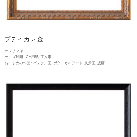
プティ カレ 金
デッサン縁
サイズ展開 : OA用紙, 正方形
おすすめの作品 : パステル画, ボタニカルアート, 風景画, 版画