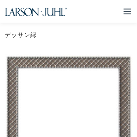
コ
ン
メニュー
テ
ン
ツ
へ
デッサン縁
NEWS
フレームについて
会社紹介
取扱商品
ス
キ
ッ
プ
取扱店リスト
お問い合わせ
法人のお客様
EN/CN