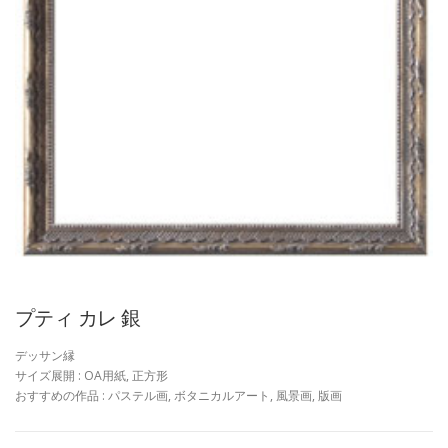
プティ カレ 銀
デッサン縁
サイズ展開 : OA用紙, 正方形
おすすめの作品 : パステル画, ボタニカルアート, 風景画, 版画