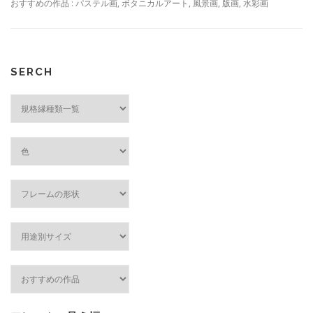
おすすめの作品 : パステル画, ボタニカルアート, 風景画, 版画, 水彩画
SERCH
規
格
縁
種
類