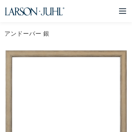
コ
ン
メニュー
テ
ン
ツ
へ
アンドーバー 銀
NEWS
フレームについて
会社紹介
取扱商品
ス
キ
ッ
プ
取扱店リスト
お問い合わせ
法人のお客様
EN/CN