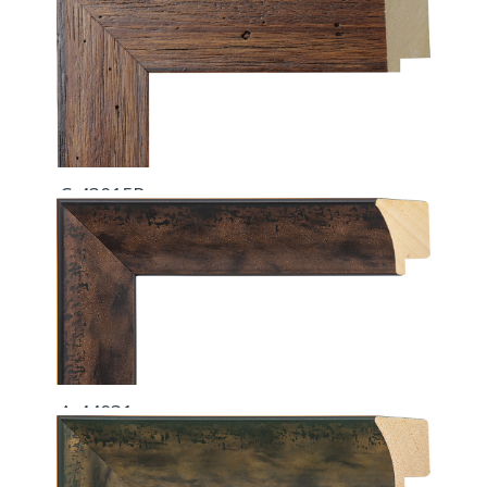
C-43015R
A-44031