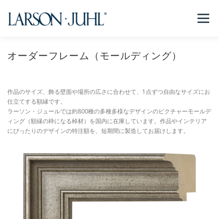
コ
ン
メニュー
テ
ン
ツ
へ
オーダーフレーム（モールディング）
NEWS
フレームについて
会社紹介
取扱商品
ス
キ
ッ
作品のサイズ、飾る壁面や場所の広さに合わせて、1点ずつ自由なサイズにお
プ
取扱店リスト
お問い合わせ
法人のお客様
仕立てする額縁です。
ラーソン・ジュールでは約800種の多種多様なデザインのピクチャーモールデ
ィング（額縁の枠になる棹材）を国内に在庫しています。作品やインテリア
EN/CN
にぴったりのデザインの特注額を、短期間に製造してお届けします。