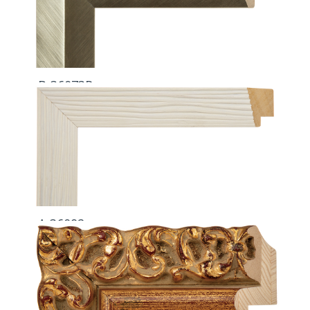
B-36073R
A-36092