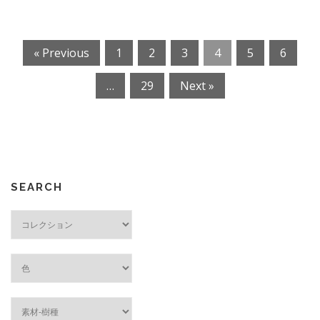
D-44097
« Previous
1
2
3
4
5
6
…
29
Next »
SEARCH