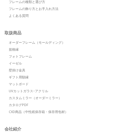
フレームの種類と選び方
フレームの飾り方とお手入れ方法
よくある質問
取扱商品
オーダーフレーム（モールディング）
規格縁
フォトフレーム
イーゼル
壁掛け金具
ギフト用額縁
マットボード
UVカットガラス･アクリル
カスタムミラー（オーダーミラー）
カタログPDF
CXD商品（中性紙保存箱・保存用包材）
会社紹介