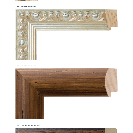
F-37525
F-37526
B-39008R