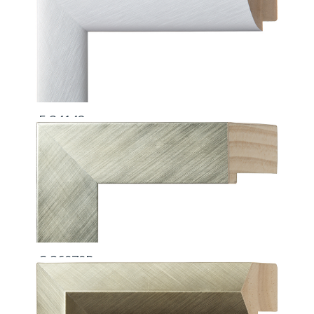
E-34142
C-36070R