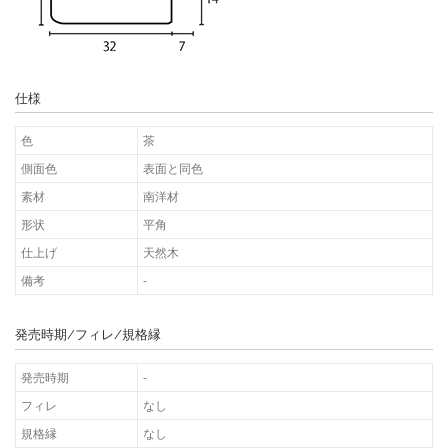
仕様
色
茶
側面色
表面と同色
素材
南洋材
形状
平角
仕上げ
天然木
備考
-
発売時期/フィレ/規格縁
発売時期
-
フィレ
なし
規格縁
なし