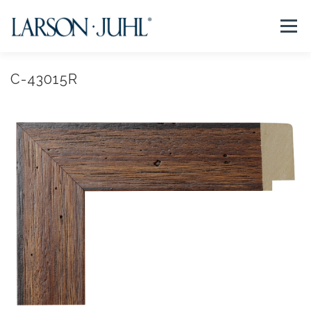
コ
ン
メニュー
テ
ン
ツ
へ
C-43015R
NEWS
フレームについて
会社紹介
取扱商品
ス
キ
ッ
プ
取扱店リスト
お問い合わせ
法人のお客様
EN/CN