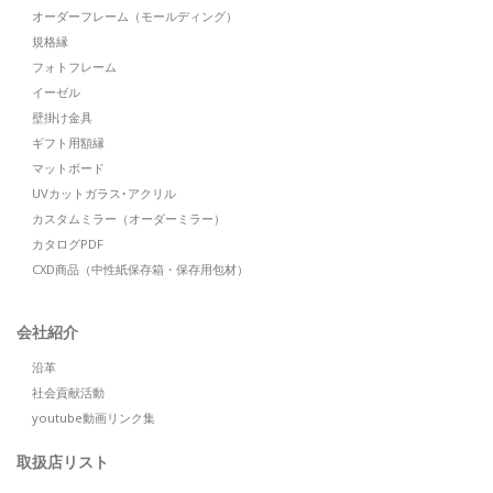
オーダーフレーム（モールディング）
規格縁
フォトフレーム
イーゼル
壁掛け金具
ギフト用額縁
マットボード
UVカットガラス･アクリル
カスタムミラー（オーダーミラー）
カタログPDF
CXD商品（中性紙保存箱・保存用包材）
会社紹介
沿革
社会貢献活動
youtube動画リンク集
取扱店リスト