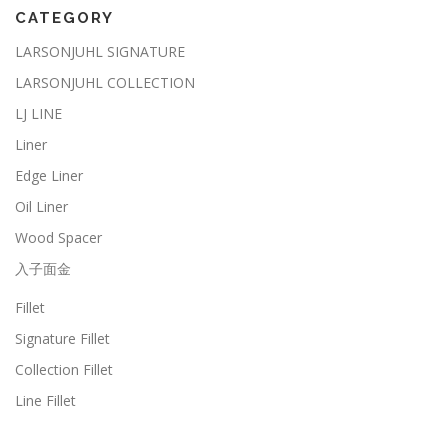
CATEGORY
LARSONJUHL SIGNATURE
LARSONJUHL COLLECTION
LJ LINE
Liner
Edge Liner
Oil Liner
Wood Spacer
入子面金
Fillet
Signature Fillet
Collection Fillet
Line Fillet