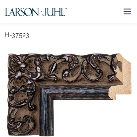
コ
ン
メニュー
テ
ン
ツ
へ
H-37523
NEWS
フレームについて
会社紹介
取扱商品
ス
キ
ッ
プ
取扱店リスト
お問い合わせ
法人のお客様
EN/CN