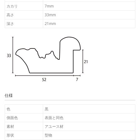
カカリ
7mm
高さ
33mm
深さ
21mm
仕様
色
黒
側面色
表面と同色
素材
アユース材
形状
型物