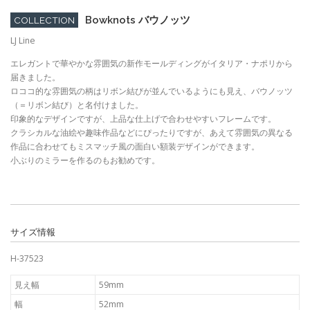
Bowknots バウノッツ
COLLECTION
LJ Line
エレガントで華やかな雰囲気の新作モールディングがイタリア・ナポリから
届きました。
ロココ的な雰囲気の柄はリボン結びが並んでいるようにも見え、バウノッツ
（＝リボン結び）と名付けました。
印象的なデザインですが、上品な仕上げで合わせやすいフレームです。
クラシカルな油絵や趣味作品などにぴったりですが、あえて雰囲気の異なる
作品に合わせてもミスマッチ風の面白い額装デザインができます。
小ぶりのミラーを作るのもお勧めです。
サイズ情報
H-37523
見え幅
59mm
幅
52mm