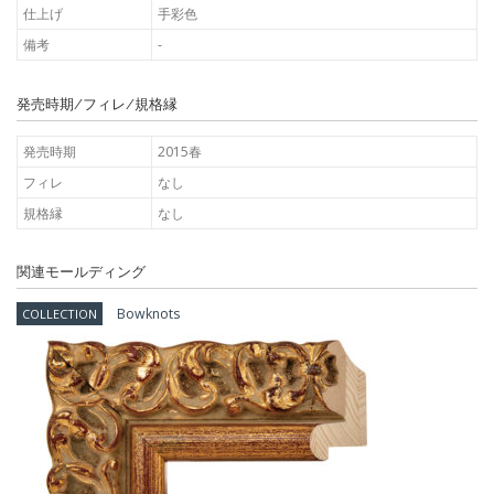
仕上げ
手彩色
備考
-
発売時期/フィレ/規格縁
発売時期
2015春
フィレ
なし
規格縁
なし
関連モールディング
Bowknots
COLLECTION