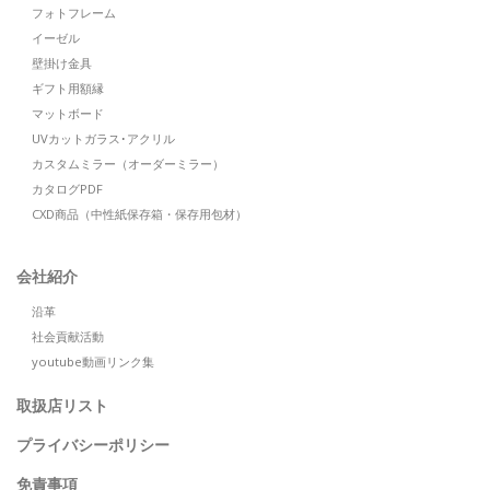
フォトフレーム
イーゼル
壁掛け金具
ギフト用額縁
マットボード
UVカットガラス･アクリル
カスタムミラー（オーダーミラー）
カタログPDF
CXD商品（中性紙保存箱・保存用包材）
会社紹介
沿革
社会貢献活動
youtube動画リンク集
取扱店リスト
プライバシーポリシー
免責事項