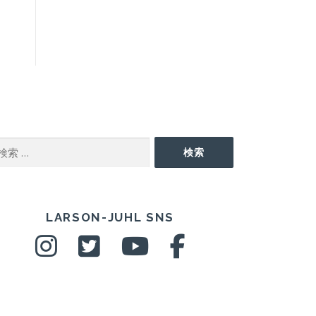
EARCH
検索
NS
LARSON-JUHL SNS