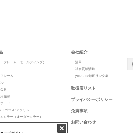
S
品
会社紹介
検
ダーフレーム（モールディング）
沿革
索:
縁
社会貢献活動
トフレーム
youtube動画リンク集
S
ゼル
取扱店リスト
け金具
ト用額縁
プライバシーポリシー
トボード
ットガラス･アクリル
免責事項
タムミラー（オーダーミラー）
お問い合わせ
グPDF
商品（中性紙保存箱・保存用包材）