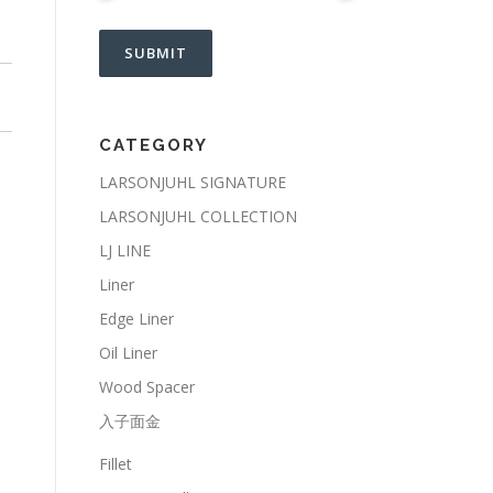
CATEGORY
LARSONJUHL SIGNATURE
LARSONJUHL COLLECTION
LJ LINE
Liner
Edge Liner
Oil Liner
Wood Spacer
入子面金
Fillet