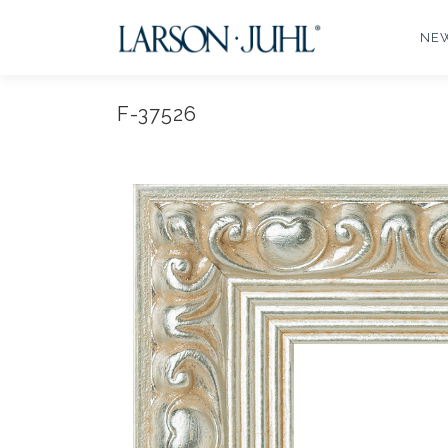
コ
ン
NE
テ
ン
ツ
F-37526
へ
ス
キ
ッ
プ