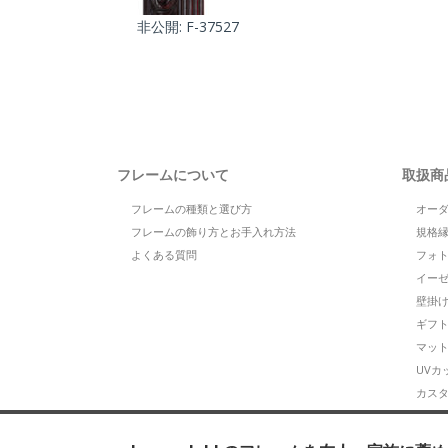
非公開: F-37527
フレームについて
取扱商
フレームの種類と選び方
オー
フレームの飾り方とお手入れ方法
規格
よくある質問
フォ
イー
壁掛
ギフ
マッ
UVカ
カス
カタロ
CXD