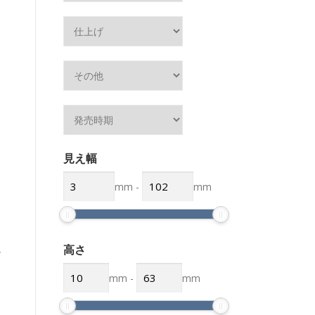
見え幅
mm
-
mm
高さ
ズ
mm
-
mm