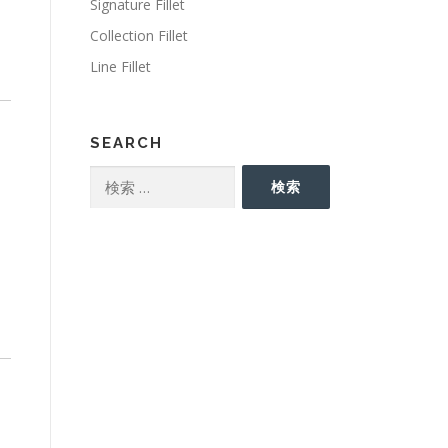
Signature Fillet
Collection Fillet
Line Fillet
SEARCH
検
検索
索: