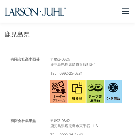
コ
ン
メニュー
テ
ン
ツ
へ
鹿児島県
NEWS
フレームについて
会社紹介
取扱商品
ス
キ
ッ
プ
取扱店リスト
お問い合わせ
法人のお客様
有限会社高木画荘
〒892-0826
鹿児島県鹿児島市呉服町3-4
TEL
0992-25-0231
EN/CN
有限会社集景堂
〒892-0842
鹿児島県鹿児島市東千石11-8
TEL
0992-26-3440