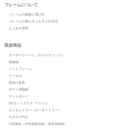
フレームについて
フレームの種類と選び方
フレームの飾り方とお手入れ方法
よくある質問
取扱商品
オーダーフレーム（モールディング）
規格縁
フォトフレーム
イーゼル
壁掛け金具
ギフト用額縁
マットボード
UVカットガラス･アクリル
カスタムミラー（オーダーミラー）
カタログPDF
CXD商品（中性紙保存箱・保存用包材）