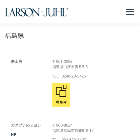
コ
ン
メニュー
テ
ン
ツ
へ
福島県
NEWS
フレームについて
会社紹介
取扱商品
ス
キ
ッ
プ
取扱店リスト
お問い合わせ
法人のお客様
夢工房
〒961-0983
福島県白河市真舟5-3
TEL
0248-23-5425
EN/CN
ガクブチのミヨシ
〒960-8034
福島県福島市置賜町8-17
HP
TEL
024-522-3407