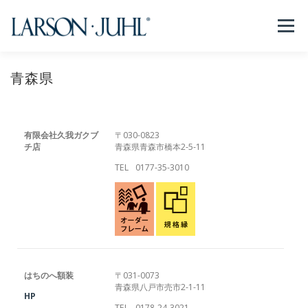
コ
ン
メニュー
テ
ン
ツ
へ
青森県
NEWS
フレームについて
会社紹介
取扱商品
ス
キ
ッ
プ
取扱店リスト
お問い合わせ
法人のお客様
有限会社久我ガクブ
〒030-0823
チ店
青森県青森市橋本2-5-11
TEL
0177-35-3010
EN/CN
はちのへ額装
〒031-0073
青森県八戸市売市2-1-11
HP
TEL
0178-24-3021