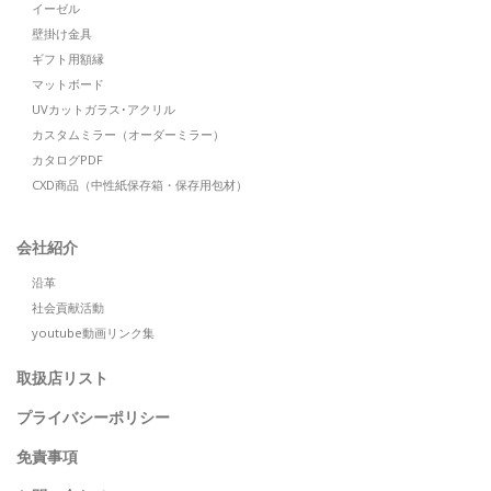
イーゼル
壁掛け金具
ギフト用額縁
マットボード
UVカットガラス･アクリル
カスタムミラー（オーダーミラー）
カタログPDF
CXD商品（中性紙保存箱・保存用包材）
会社紹介
沿革
社会貢献活動
youtube動画リンク集
取扱店リスト
プライバシーポリシー
免責事項