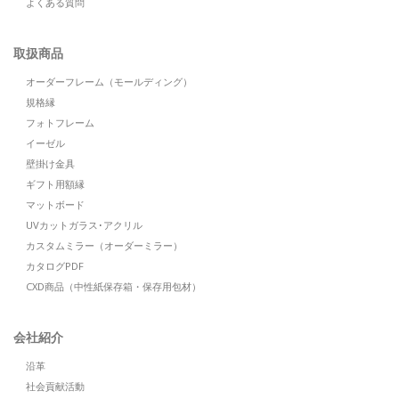
よくある質問
取扱商品
オーダーフレーム（モールディング）
規格縁
フォトフレーム
イーゼル
壁掛け金具
ギフト用額縁
マットボード
UVカットガラス･アクリル
カスタムミラー（オーダーミラー）
カタログPDF
CXD商品（中性紙保存箱・保存用包材）
会社紹介
沿革
社会貢献活動