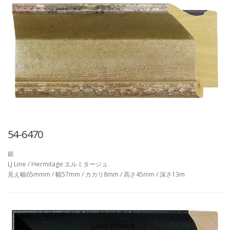
54-6470
銀
LJ Line / Hermitage エルミタージュ
見え幅65mmm / 幅57mm / カカリ8mm / 高さ45mm / 深さ13m