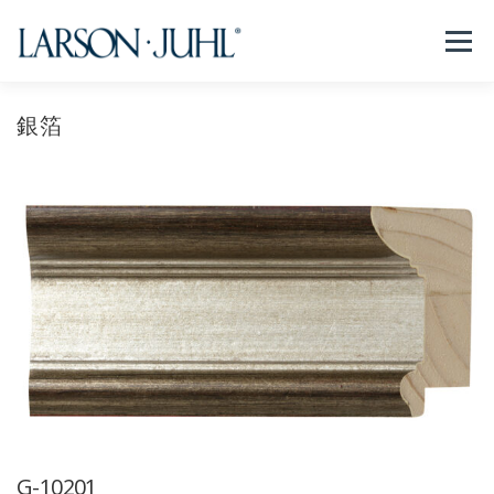
コ
ン
メニュー
テ
ン
ツ
へ
銀箔
NEWS
フレームについて
会社紹介
取扱商品
ス
キ
ッ
プ
取扱店リスト
お問い合わせ
法人のお客様
EN/CN
G-10201