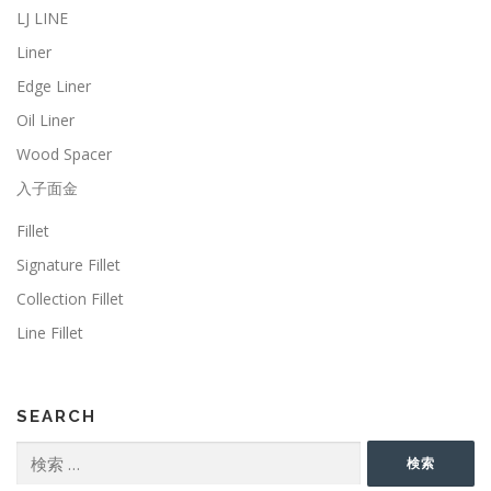
LJ LINE
Liner
Edge Liner
Oil Liner
Wood Spacer
入子面金
Fillet
Signature Fillet
Collection Fillet
Line Fillet
SEARCH
検
検索
索: