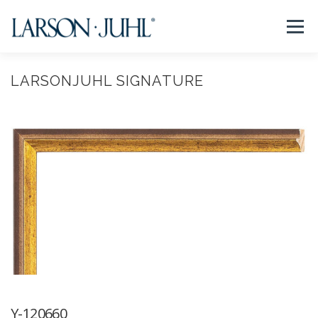
コ
ン
メニュー
テ
ン
ツ
へ
LARSONJUHL SIGNATURE
NEWS
フレームについて
会社紹介
取扱商品
ス
キ
ッ
プ
取扱店リスト
お問い合わせ
法人のお客様
EN/CN
Y-120660