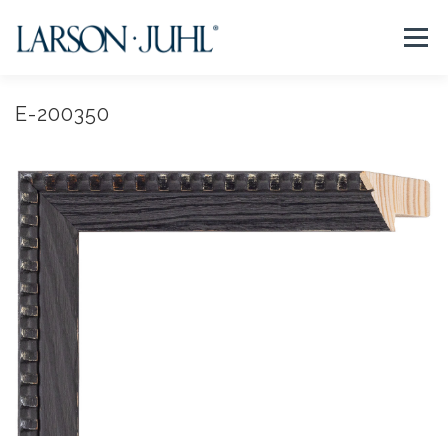
コ
ン
メニュー
テ
ン
ツ
へ
E-200350
NEWS
フレームについて
会社紹介
取扱商品
ス
キ
ッ
プ
取扱店リスト
お問い合わせ
法人のお客様
EN/CN