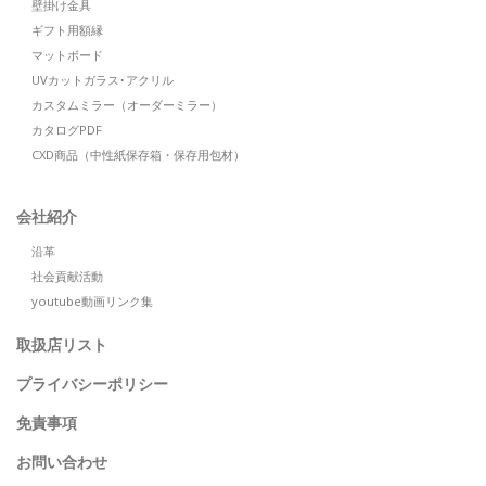
壁掛け金具
ギフト用額縁
マットボード
UVカットガラス･アクリル
カスタムミラー（オーダーミラー）
カタログPDF
CXD商品（中性紙保存箱・保存用包材）
会社紹介
沿革
社会貢献活動
youtube動画リンク集
取扱店リスト
プライバシーポリシー
免責事項
お問い合わせ