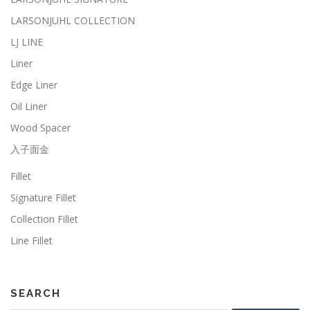
LARSONJUHL COLLECTION
LJ LINE
Liner
Edge Liner
Oil Liner
Wood Spacer
入子面金
Fillet
Signature Fillet
Collection Fillet
Line Fillet
SEARCH