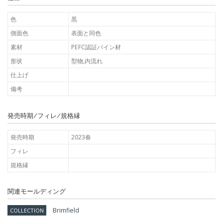
色
黒
側面色
表面と同色
素材
PEFC認証パイン材
形状
型物,内流れ
仕上げ
備考
発売時期/フィレ/規格縁
発売時期
2023春
フィレ
規格縁
関連モールディング
Brimfield
COLLECTION