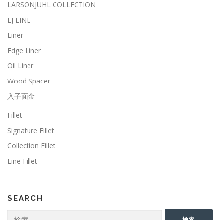
LARSONJUHL COLLECTION
LJ LINE
Liner
Edge Liner
Oil Liner
Wood Spacer
入子面金
Fillet
Signature Fillet
Collection Fillet
Line Fillet
SEARCH
検
検索