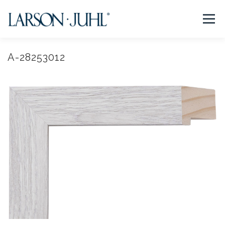
コ
ン
メニュー
テ
ン
ツ
へ
A-28253012
NEWS
フレームについて
会社紹介
取扱商品
ス
キ
ッ
プ
取扱店リスト
お問い合わせ
法人のお客様
EN/CN