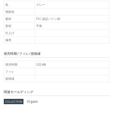
色
グレー
側面色
素材
FSC 認証パイン材
形状
平角
仕上げ
備考
発売時期/フィレ/規格縁
発売時期
2024春
フィレ
規格縁
関連モールディング
Organic
COLLECTION