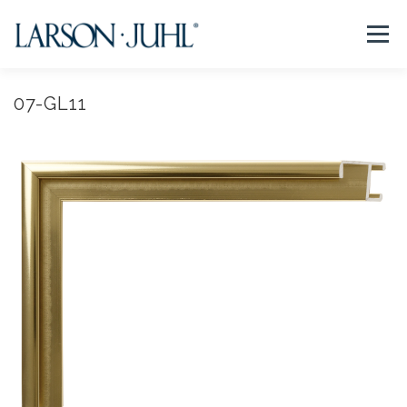
コ
ン
メニュー
テ
ン
ツ
へ
07-GL11
NEWS
フレームについて
会社紹介
取扱商品
ス
キ
ッ
プ
取扱店リスト
お問い合わせ
法人のお客様
EN/CN