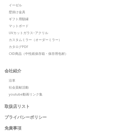
イーゼル
壁掛け金具
ギフト用額縁
マットボード
UVカットガラス･アクリル
カスタムミラー（オーダーミラー）
カタログPDF
CXD商品（中性紙保存箱・保存用包材）
会社紹介
沿革
社会貢献活動
youtube動画リンク集
取扱店リスト
プライバシーポリシー
免責事項