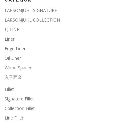
CATEGORY
LARSONJUHL SIGNATURE
LARSONJUHL COLLECTION
LJ LINE
Liner
Edge Liner
Oil Liner
Wood Spacer
入子面金
Fillet
Signature Fillet
Collection Fillet
Line Fillet