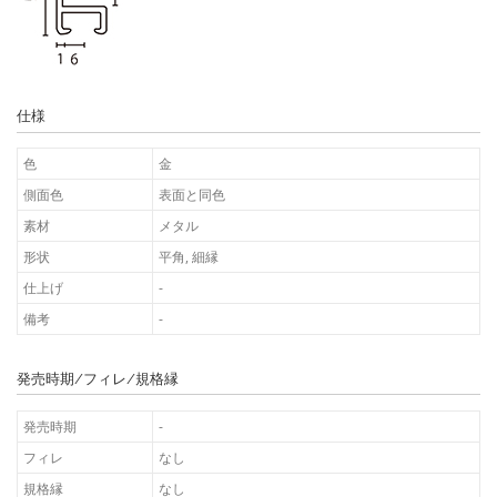
仕様
色
金
側面色
表面と同色
素材
メタル
形状
平角, 細縁
仕上げ
-
備考
-
発売時期/フィレ/規格縁
発売時期
-
フィレ
なし
規格縁
なし