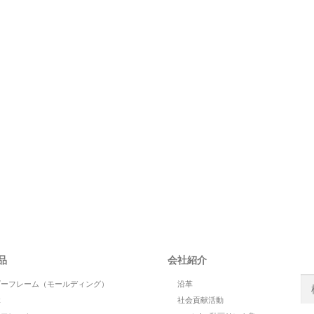
S
品
会社紹介
検
ダーフレーム（モールディング）
沿革
索:
縁
社会貢献活動