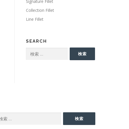
Signature Fillet
Collection Fillet
Line Fillet
SEARCH
検
検索
索:
EARCH
検索