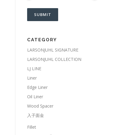
CATEGORY
LARSONJUHL SIGNATURE
LARSONJUHL COLLECTION
LJ LINE
Liner
Edge Liner
Oil Liner
Wood Spacer
入子面金
Fillet