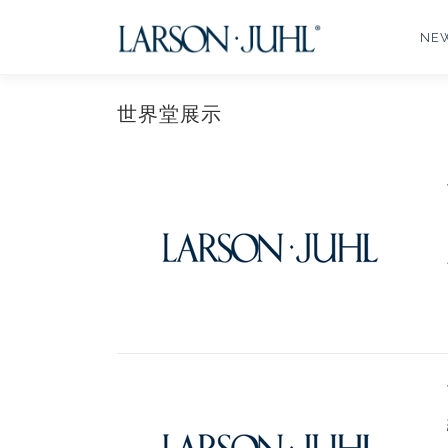
コ
ン
NE
テ
ン
ツ
世界堂展示
へ
ス
キ
ッ
プ