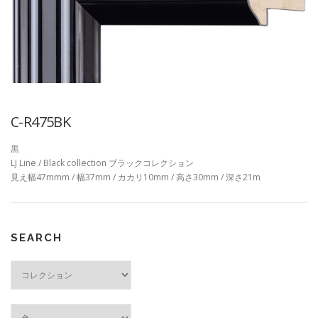
C-R475BK
黒
LJ Line / Black collection ブラックコレクション
見え幅47mmm / 幅37mm / カカリ10mm / 高さ30mm / 深さ21m
SEARCH