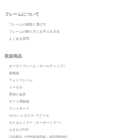
フレームについて
フレームの種類と選び方
フレームの飾り方とお手入れ方法
よくある質問
取扱商品
オーダーフレーム（モールディング）
規格縁
フォトフレーム
イーゼル
壁掛け金具
ギフト用額縁
マットボード
UVカットガラス･アクリル
カスタムミラー（オーダーミラー）
カタログPDF
CXD商品（中性紙保存箱・保存用包材）