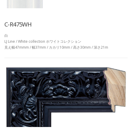
C-R475WH
白
LJ Line / White collection ホワイトコレクション
見え幅47mmm / 幅37mm / カカリ10mm / 高さ30mm / 深さ21m