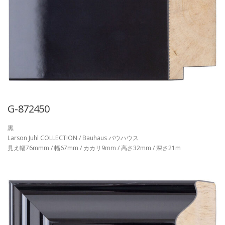
G-872450
黒
Larson Juhl COLLECTION / Bauhaus バウハウス
見え幅76mmm / 幅67mm / カカリ9mm / 高さ32mm / 深さ21m