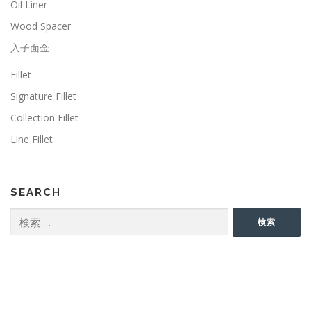
Oil Liner
Wood Spacer
入子面金
Fillet
Signature Fillet
Collection Fillet
Line Fillet
SEARCH
検
検索
索: