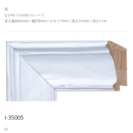
黒
LJ Line / Lucido ルシード
見え幅66mmm / 幅59mm / カカリ7mm / 高さ31mm / 深さ11m
I-35005
白