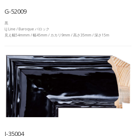
G-52009
黒
LJ Line / Baroque バロック
見え幅54mmm / 幅45mm / カカリ9mm / 高さ35mm / 深さ15m
I-35004