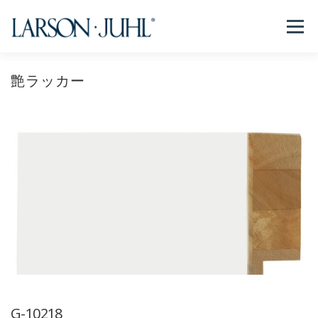
コ
ン
メニュー
テ
ン
ツ
へ
艶ラッカー
NEWS
フレームについて
会社紹介
取扱商品
ス
キ
ッ
プ
取扱店リスト
お問い合わせ
法人のお客様
EN/CN
G-10218