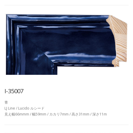
I-35007
青
LJ Line / Lucido ルシード
見え幅66mmm / 幅59mm / カカリ7mm / 高さ31mm / 深さ11m