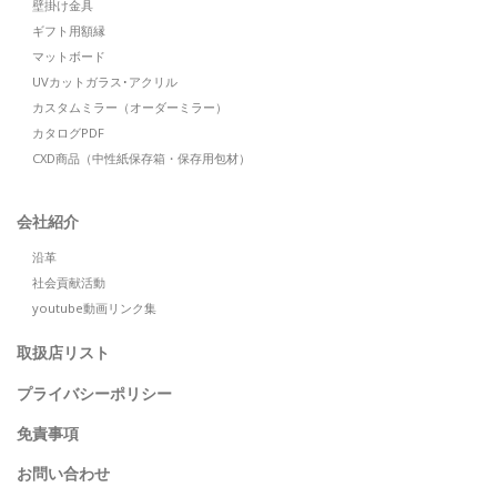
壁掛け金具
ギフト用額縁
マットボード
UVカットガラス･アクリル
カスタムミラー（オーダーミラー）
カタログPDF
CXD商品（中性紙保存箱・保存用包材）
会社紹介
沿革
社会貢献活動
youtube動画リンク集
取扱店リスト
プライバシーポリシー
免責事項
お問い合わせ