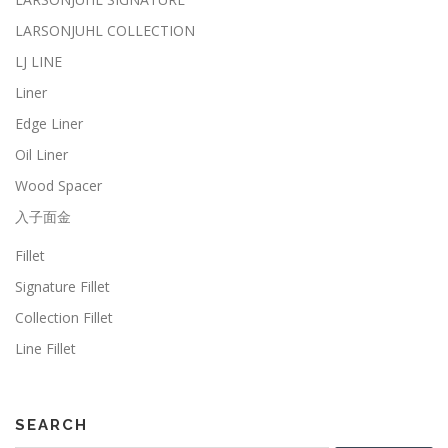
LARSONJUHL COLLECTION
LJ LINE
Liner
Edge Liner
Oil Liner
Wood Spacer
入子面金
Fillet
Signature Fillet
Collection Fillet
Line Fillet
SEARCH