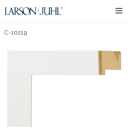
コ
ン
メニュー
テ
ン
ツ
へ
C-10219
NEWS
フレームについて
会社紹介
取扱商品
ス
キ
ッ
プ
取扱店リスト
お問い合わせ
法人のお客様
EN/CN