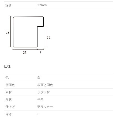
深さ
22mm
仕様
色
白
側面色
表面と同色
素材
ポプラ材
形状
平角
仕上げ
艶ラッカー
備考
-