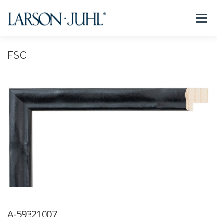
コ
ン
メニュー
テ
ン
ツ
へ
FSC
NEWS
フレームについて
会社紹介
取扱商品
ス
キ
ッ
プ
取扱店リスト
お問い合わせ
法人のお客様
EN/CN
A-59321007