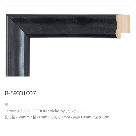
B-59331007
黒
Larson Juhl COLLECTION / Alchemy アルケミー
見え幅28mmm / 幅21mm / カカリ7mm / 高さ19mm / 深さ12m