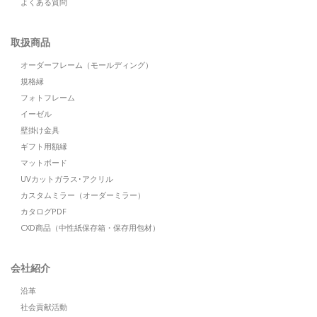
よくある質問
取扱商品
オーダーフレーム（モールディング）
規格縁
フォトフレーム
イーゼル
壁掛け金具
ギフト用額縁
マットボード
UVカットガラス･アクリル
カスタムミラー（オーダーミラー）
カタログPDF
CXD商品（中性紙保存箱・保存用包材）
会社紹介
沿革
社会貢献活動