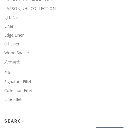
LARSONJUHL COLLECTION
LJ LINE
Liner
Edge Liner
Oil Liner
Wood Spacer
入子面金
Fillet
Signature Fillet
Collection Fillet
Line Fillet
SEARCH