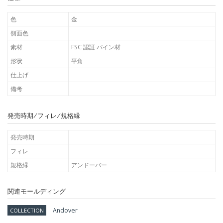
色
金
側面色
素材
FSC 認証 パイン材
形状
平角
仕上げ
備考
発売時期/フィレ/規格縁
発売時期
フィレ
規格縁
アンドーバー
関連モールディング
Andover
COLLECTION