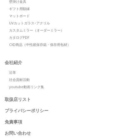
壁掛け金具
ギフト用額縁
マットボード
UVカットガラス･アクリル
カスタムミラー（オーダーミラー）
カタログPDF
CXD商品（中性紙保存箱・保存用包材）
会社紹介
沿革
社会貢献活動
youtube動画リンク集
取扱店リスト
プライバシーポリシー
免責事項
お問い合わせ