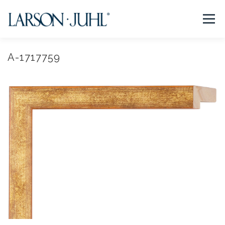
コ
ン
メニュー
テ
ン
ツ
へ
A-1717759
NEWS
フレームについて
会社紹介
取扱商品
ス
キ
ッ
プ
取扱店リスト
お問い合わせ
法人のお客様
EN/CN