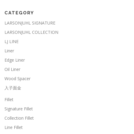
CATEGORY
LARSONJUHL SIGNATURE
LARSONJUHL COLLECTION
LJ LINE
Liner
Edge Liner
Oil Liner
Wood Spacer
入子面金
Fillet
Signature Fillet
Collection Fillet
Line Fillet