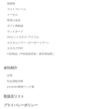
規格縁
フォトフレーム
イーゼル
壁掛け金具
ギフト用額縁
マットボード
UVカットガラス･アクリル
カスタムミラー（オーダーミラー）
カタログPDF
CXD商品（中性紙保存箱・保存用包材）
会社紹介
沿革
社会貢献活動
youtube動画リンク集
取扱店リスト
プライバシーポリシー