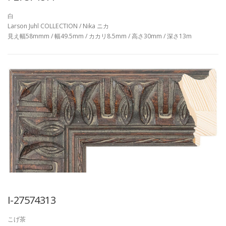
白
Larson Juhl COLLECTION / Nika ニカ
見え幅58mmm / 幅49.5mm / カカリ8.5mm / 高さ30mm / 深さ13m
I-27574313
こげ茶