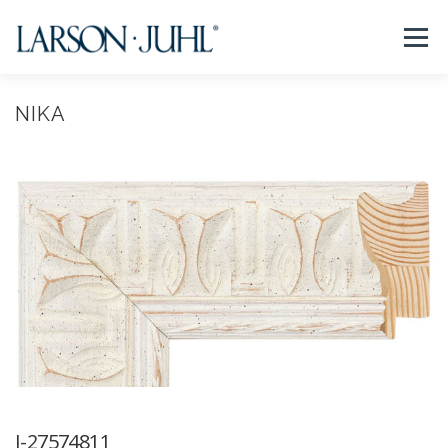
コ
ン
メニュー
テ
ン
ツ
へ
NIKA
NEWS
フレームについて
会社紹介
取扱商品
ス
キ
ッ
プ
取扱店リスト
お問い合わせ
法人のお客様
EN/CN
I-27574811