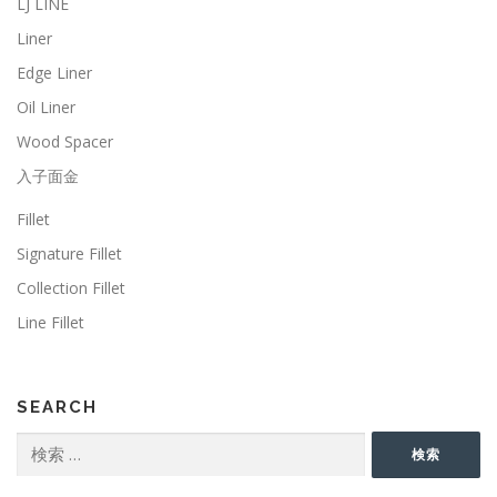
LJ LINE
Liner
Edge Liner
Oil Liner
Wood Spacer
入子面金
Fillet
Signature Fillet
Collection Fillet
Line Fillet
SEARCH
検
検索
索: