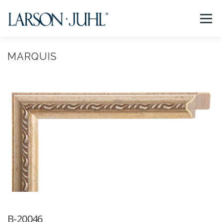
コ
ン
メニュー
テ
ン
ツ
へ
MARQUIS
NEWS
フレームについて
会社紹介
取扱商品
ス
キ
ッ
プ
取扱店リスト
お問い合わせ
法人のお客様
EN/CN
B-20046