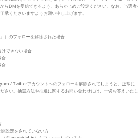
njuhl_jp」）からDMを受信できるよう、あらかじめご設定ください。なお、当選者
ご了承くださいますようお願い申し上げます。
juhl_jp」）のフォローを解除された場合
届けできない場合
場合
場合
ram / Twitterアカウントへのフォローを解除されてしまうと、正常に
ください。抽選方法や抽選に関するお問い合わせには、一切お答えいた
方
り、非公開設定をされていない方
ト（@larsonjuhl_jp）をフォローしている方