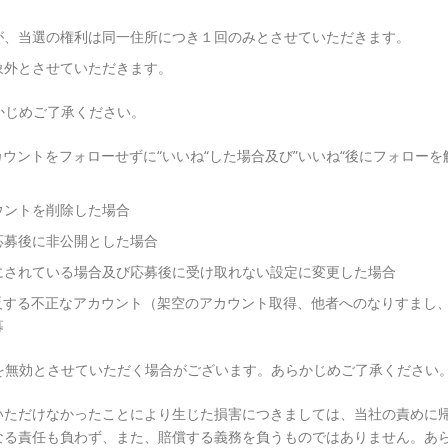
。
が、当選の権利は同一住所につき１回のみとさせていただきます。
象外とさせていただきます。
かじめご了承ください。
tterアカウントをフォローせずに“いいね“した場合及び”いいね“後にフォローを
ウントを削除した場合
応募後に非公開とした場合
にされている場合及び応募後に受け取れない設定に変更した場合
とポリシーに反する不正なアカウント（架空のアカウント取得、他者へのなりすまし
募
を無効とさせていただく場合がございます。あらかじめご了承ください
いただけなかったことにより生じた損害につきましては、当社の責めに
なる責任も負わず、また、賠償する義務を負うものではありません。あ