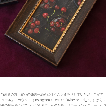
から当選者の方へ賞品の発送手続きに伴うご連絡をさせていただく予定で
ント（Instagram / Twitter「@larsonjuhl_jp」）からD
送先の確認をさせていただきます。そのため、「ラーソン・ジュール」