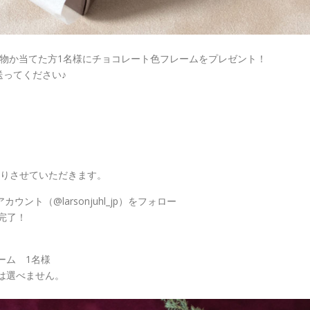
物か当てた方1名様にチョコレート色フレームをプレゼント！
送ってください♪
Mをお送りさせていただきます。
」アカウント（@larsonjuhl_jp）をフォロー
完了！
ーム 1名様
ムは選べません。