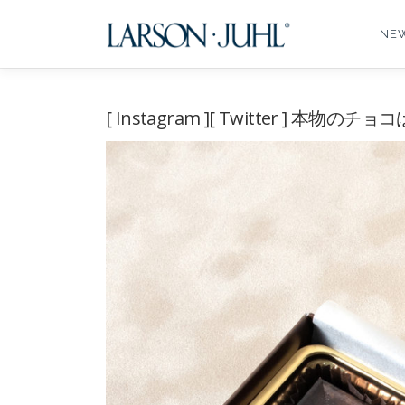
コ
ン
NE
テ
ン
ツ
へ
[ Instagram ][ Twitter ] 
ス
キ
ッ
プ