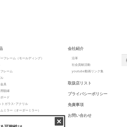
S
品
会社紹介
検
ダーフレーム（モールディング）
沿革
索:
縁
社会貢献活動
トフレーム
youtube動画リンク集
S
ゼル
取扱店リスト
け金具
ト用額縁
プライバシーポリシー
トボード
ットガラス･アクリル
免責事項
タムミラー（オーダーミラー）
お問い合わせ
グPDF
商品（中性紙保存箱・保存用包材）