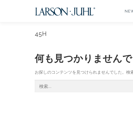
コ
ン
NE
テ
ン
ツ
45H
へ
ス
キ
何も見つかりませんで
ッ
プ
お探しのコンテンツを見つけられませんでした。検
検
索: