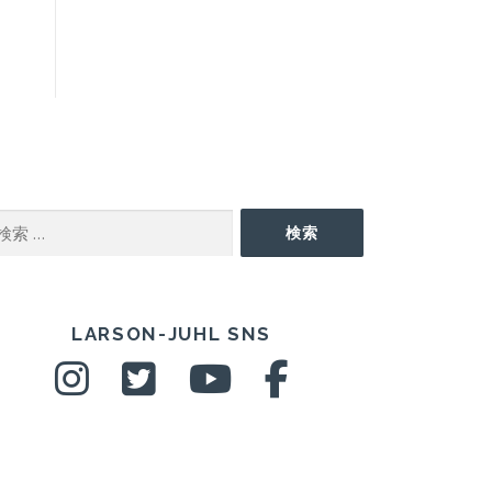
EARCH
検索
NS
LARSON-JUHL SNS