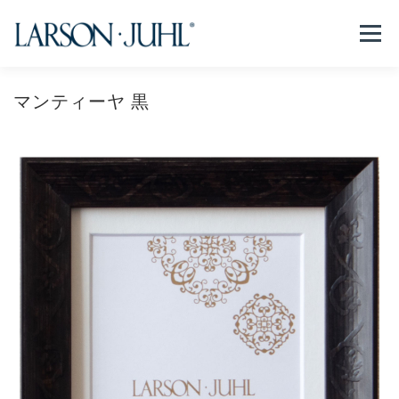
コ
ン
メニュー
テ
ン
ツ
へ
マンティーヤ 黒
NEWS
フレームについて
会社紹介
取扱商品
ス
キ
ッ
プ
取扱店リスト
お問い合わせ
法人のお客様
EN/CN