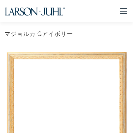
コ
ン
メニュー
テ
ン
ツ
へ
マジョルカ Gアイボリー
NEWS
フレームについて
会社紹介
取扱商品
ス
キ
ッ
プ
取扱店リスト
お問い合わせ
法人のお客様
EN/CN