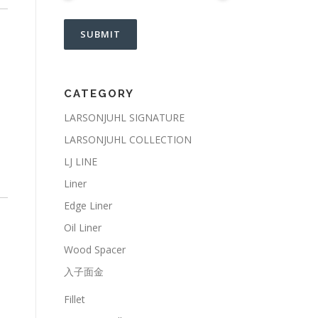
CATEGORY
LARSONJUHL SIGNATURE
LARSONJUHL COLLECTION
LJ LINE
Liner
Edge Liner
Oil Liner
Wood Spacer
入子面金
Fillet