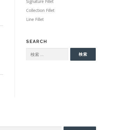
Signature Fillet
Collection Fillet
Line Fillet
SEARCH
検
検索
索:
EARCH