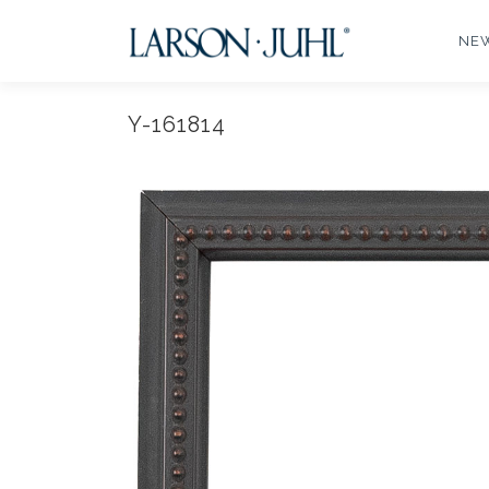
コ
ン
NE
テ
ン
ツ
Y-161814
へ
ス
キ
ッ
プ