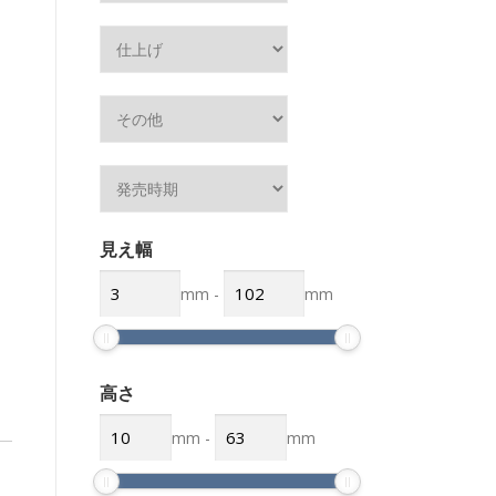
見え幅
mm
-
mm
高さ
mm
-
mm