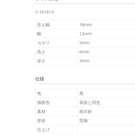
Y-161814
見え幅
18mm
幅
13mm
カカリ
5mm
高さ
6mm
深さ
3mm
仕様
色
黒
側面色
表面と同色
素材
南洋材
形状
型物
仕上げ