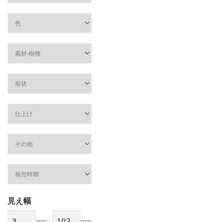
見え幅
mm
-
mm