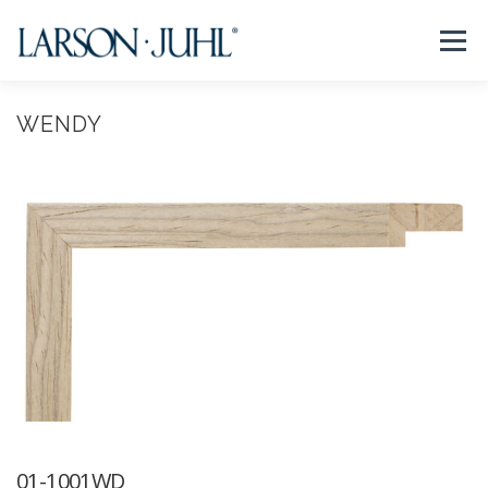
コ
ン
メニュー
テ
ン
ツ
へ
WENDY
NEWS
フレームについて
会社紹介
取扱商品
ス
キ
ッ
プ
取扱店リスト
お問い合わせ
法人のお客様
EN/CN
01-1001WD