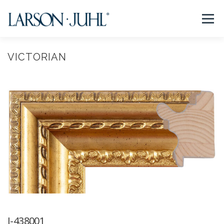
コ
ン
メニュー
テ
ン
ツ
へ
VICTORIAN
NEWS
フレームについて
会社紹介
取扱商品
ス
キ
ッ
プ
取扱店リスト
お問い合わせ
法人のお客様
EN/CN
I-438001