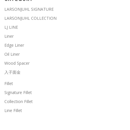
LARSONJUHL SIGNATURE
LARSONJUHL COLLECTION
LJ LINE
Liner
Edge Liner
Oil Liner
Wood Spacer
入子面金
Fillet
Signature Fillet
Collection Fillet
Line Fillet