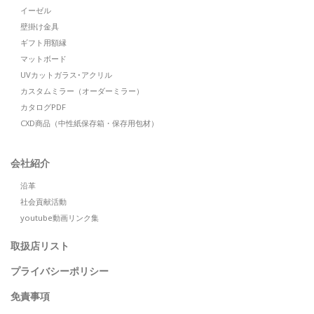
イーゼル
壁掛け金具
ギフト用額縁
マットボード
UVカットガラス･アクリル
カスタムミラー（オーダーミラー）
カタログPDF
CXD商品（中性紙保存箱・保存用包材）
会社紹介
沿革
社会貢献活動
youtube動画リンク集
取扱店リスト
プライバシーポリシー
免責事項