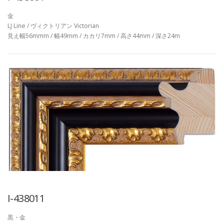
金
LJ Line / ヴィクトリアン Victorian
見え幅56mmm / 幅49mm / カカリ7mm / 高さ44mm / 深さ24m
I-438011
黒・金