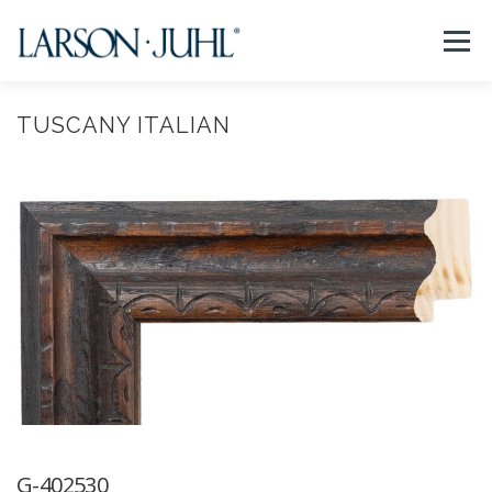
コ
ン
メニュー
テ
ン
ツ
へ
TUSCANY ITALIAN
NEWS
フレームについて
会社紹介
取扱商品
ス
キ
ッ
プ
取扱店リスト
お問い合わせ
法人のお客様
EN/CN
G-402530