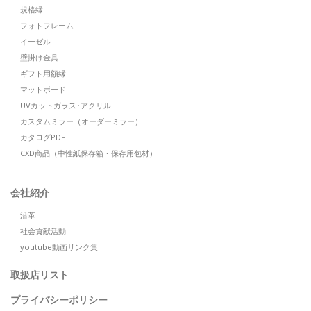
規格縁
フォトフレーム
イーゼル
壁掛け金具
ギフト用額縁
マットボード
UVカットガラス･アクリル
カスタムミラー（オーダーミラー）
カタログPDF
CXD商品（中性紙保存箱・保存用包材）
会社紹介
沿革
社会貢献活動
youtube動画リンク集
取扱店リスト
プライバシーポリシー