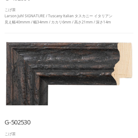
こげ茶
Larson Juhl SIGNATURE / Tuscany Italian タスカニー イタリアン
見え幅40mmm / 幅34mm / カカリ6mm / 高さ21mm / 深さ14m
G-502530
こげ茶