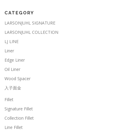
CATEGORY
LARSONJUHL SIGNATURE
LARSONJUHL COLLECTION
LJ LINE
Liner
Edge Liner
Oil Liner
Wood Spacer
入子面金
Fillet
Signature Fillet
Collection Fillet
Line Fillet