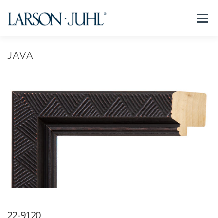
コ
ン
メニュー
テ
ン
ツ
へ
JAVA
NEWS
フレームについて
会社紹介
取扱商品
ス
キ
ッ
プ
取扱店リスト
お問い合わせ
法人のお客様
EN/CN
22-9120