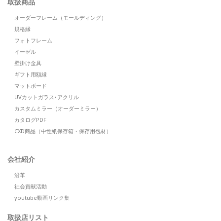
取扱商品
オーダーフレーム（モールディング）
規格縁
フォトフレーム
イーゼル
壁掛け金具
ギフト用額縁
マットボード
UVカットガラス･アクリル
カスタムミラー（オーダーミラー）
カタログPDF
CXD商品（中性紙保存箱・保存用包材）
会社紹介
沿革
社会貢献活動
youtube動画リンク集
取扱店リスト