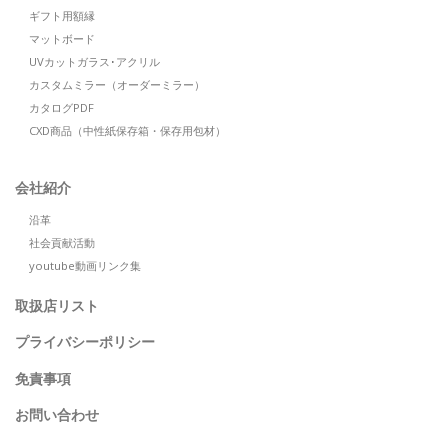
ギフト用額縁
マットボード
UVカットガラス･アクリル
カスタムミラー（オーダーミラー）
カタログPDF
CXD商品（中性紙保存箱・保存用包材）
会社紹介
沿革
社会貢献活動
youtube動画リンク集
取扱店リスト
プライバシーポリシー
免責事項
お問い合わせ