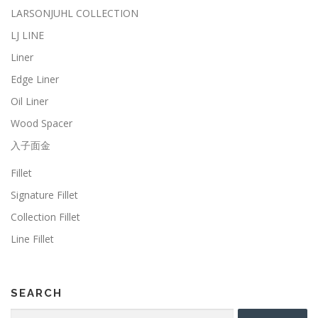
LARSONJUHL COLLECTION
LJ LINE
Liner
Edge Liner
Oil Liner
Wood Spacer
入子面金
Fillet
Signature Fillet
Collection Fillet
Line Fillet
SEARCH
検