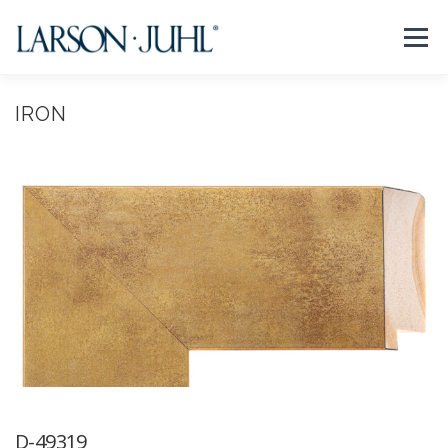
コ
ン
メニュー
テ
ン
ツ
へ
IRON
NEWS
フレームについて
会社紹介
取扱商品
ス
キ
ッ
プ
取扱店リスト
お問い合わせ
法人のお客様
EN/CN
D-49319