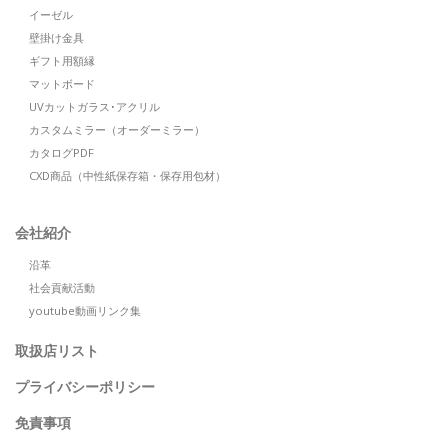
イーゼル
壁掛け金具
ギフト用額縁
マットボード
UVカットガラス･アクリル
カスタムミラー（オーダーミラー）
カタログPDF
CXD商品（中性紙保存箱・保存用包材）
会社紹介
沿革
社会貢献活動
youtube動画リンク集
取扱店リスト
プライバシーポリシー
免責事項