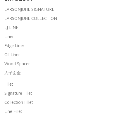
LARSONJUHL SIGNATURE
LARSONJUHL COLLECTION
LJ LINE
Liner
Edge Liner
Oil Liner
Wood Spacer
入子面金
Fillet
Signature Fillet
Collection Fillet
Line Fillet