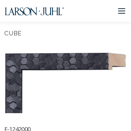
コ
ン
メニュー
テ
ン
ツ
へ
CUBE
NEWS
フレームについて
会社紹介
取扱商品
ス
キ
ッ
プ
取扱店リスト
お問い合わせ
法人のお客様
EN/CN
E-1242000