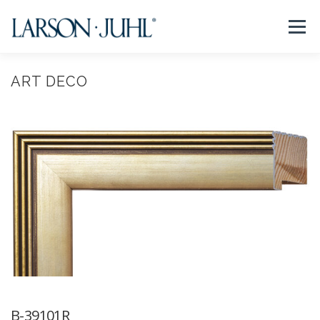
コ
ン
メニュー
テ
ン
ツ
へ
ART DECO
NEWS
フレームについて
会社紹介
取扱商品
ス
キ
ッ
プ
取扱店リスト
お問い合わせ
法人のお客様
EN/CN
B-39101R