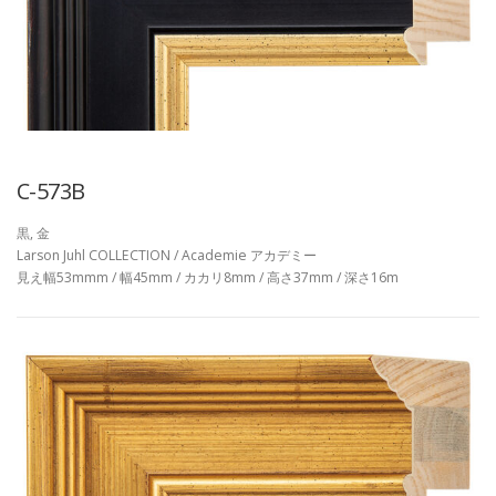
C-573B
黒, 金
Larson Juhl COLLECTION / Academie アカデミー
見え幅53mmm / 幅45mm / カカリ8mm / 高さ37mm / 深さ16m