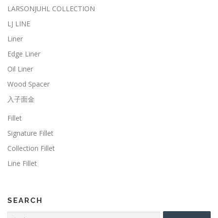
LARSONJUHL COLLECTION
LJ LINE
Liner
Edge Liner
Oil Liner
Wood Spacer
入子面金
Fillet
Signature Fillet
Collection Fillet
Line Fillet
SEARCH
検