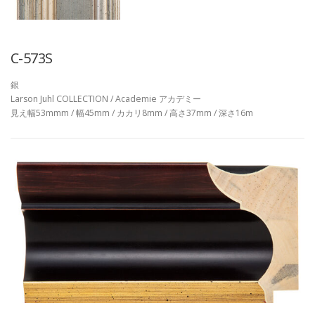
C-573S
銀
Larson Juhl COLLECTION / Academie アカデミー
見え幅53mmm / 幅45mm / カカリ8mm / 高さ37mm / 深さ16m