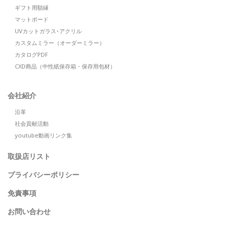
ギフト用額縁
マットボード
UVカットガラス･アクリル
カスタムミラー（オーダーミラー）
カタログPDF
CXD商品（中性紙保存箱・保存用包材）
会社紹介
沿革
社会貢献活動
youtube動画リンク集
取扱店リスト
プライバシーポリシー
免責事項
お問い合わせ