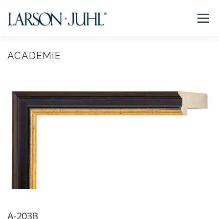
コ
ン
メニュー
テ
ン
ツ
へ
ACADEMIE
NEWS
フレームについて
会社紹介
取扱商品
ス
キ
ッ
プ
取扱店リスト
お問い合わせ
法人のお客様
EN/CN
A-203B