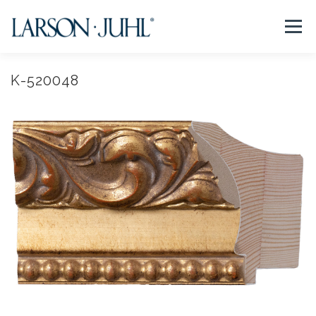
コ
ン
メニュー
テ
ン
ツ
へ
K-520048
NEWS
フレームについて
会社紹介
取扱商品
ス
キ
ッ
プ
取扱店リスト
お問い合わせ
法人のお客様
EN/CN