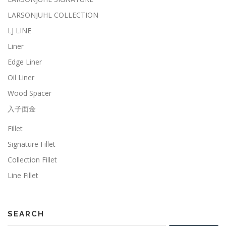
LARSONJUHL COLLECTION
LJ LINE
Liner
Edge Liner
Oil Liner
Wood Spacer
入子面金
Fillet
Signature Fillet
Collection Fillet
Line Fillet
SEARCH