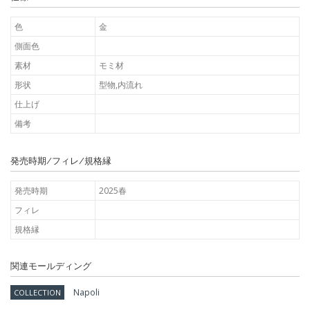
色
金
側面色
素材
モミ材
形状
型物,内流れ
仕上げ
備考
発売時期/フィレ/規格縁
発売時期
2025春
フィレ
規格縁
関連モールディング
Napoli
COLLECTION