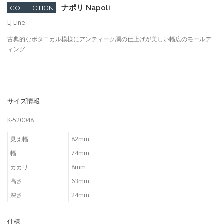
ナポリ Napoli
COLLECTION
LJ Line
古典的なボタニカル模様にアンティーク調の仕上げが美しい幅広のモールデ
ィング
サイズ情報
K-520048
見え幅
82mm
幅
74mm
カカリ
8mm
高さ
63mm
深さ
24mm
仕様