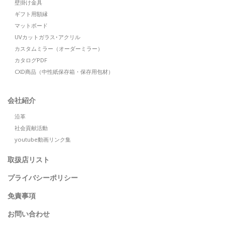
壁掛け金具
ギフト用額縁
マットボード
UVカットガラス･アクリル
カスタムミラー（オーダーミラー）
カタログPDF
CXD商品（中性紙保存箱・保存用包材）
会社紹介
沿革
社会貢献活動
youtube動画リンク集
取扱店リスト
プライバシーポリシー
免責事項
お問い合わせ