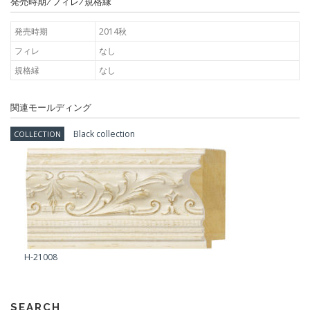
発売時期/フィレ/規格縁
発売時期
2014秋
フィレ
なし
規格縁
なし
関連モールディング
Black collection
COLLECTION
H-21008
SEARCH