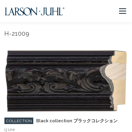
コ
ン
メニュー
テ
ン
ツ
へ
H-21009
NEWS
フレームについて
会社紹介
取扱商品
ス
キ
ッ
プ
取扱店リスト
お問い合わせ
法人のお客様
EN/CN
Black collection ブラックコレクション
COLLECTION
LJ Line