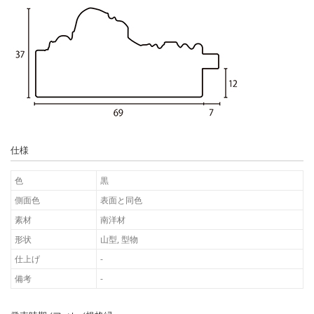
仕様
色
黒
側面色
表面と同色
素材
南洋材
形状
山型, 型物
仕上げ
-
備考
-