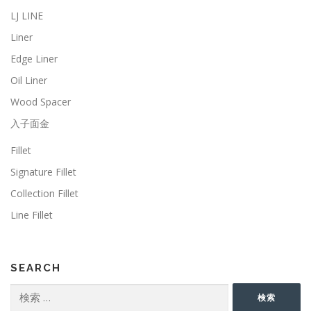
LJ LINE
Liner
Edge Liner
Oil Liner
Wood Spacer
入子面金
Fillet
Signature Fillet
Collection Fillet
Line Fillet
SEARCH
検
検索
索: