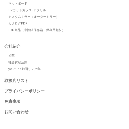
マットボード
UVカットガラス･アクリル
カスタムミラー（オーダーミラー）
カタログPDF
CXD商品（中性紙保存箱・保存用包材）
会社紹介
沿革
社会貢献活動
youtube動画リンク集
取扱店リスト
プライバシーポリシー
免責事項
お問い合わせ
SEARCH