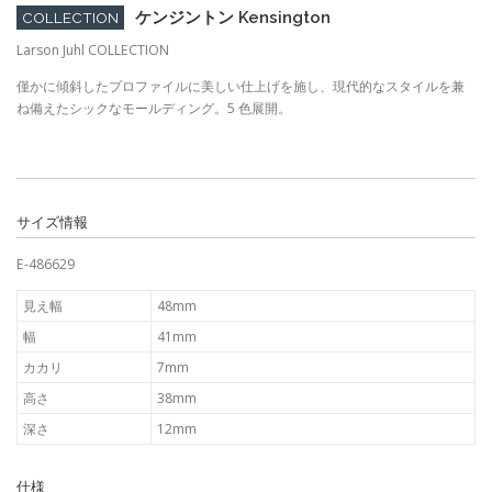
ケンジントン Kensington
COLLECTION
Larson Juhl COLLECTION
僅かに傾斜したプロファイルに美しい仕上げを施し、現代的なスタイルを兼
ね備えたシックなモールディング。5 色展開。
サイズ情報
E-486629
見え幅
48mm
幅
41mm
カカリ
7mm
高さ
38mm
深さ
12mm
仕様