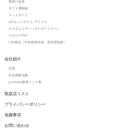
壁掛け金具
ギフト用額縁
マットボード
UVカットガラス･アクリル
カスタムミラー（オーダーミラー）
カタログPDF
CXD商品（中性紙保存箱・保存用包材）
会社紹介
沿革
社会貢献活動
youtube動画リンク集
取扱店リスト
プライバシーポリシー
免責事項
お問い合わせ