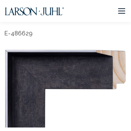
コ
ン
メニュー
テ
ン
ツ
へ
E-486629
NEWS
フレームについて
会社紹介
取扱商品
ス
キ
ッ
プ
取扱店リスト
お問い合わせ
法人のお客様
EN/CN