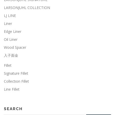
LARSONJUHL COLLECTION
LJ LINE
Liner
Edge Liner
Oil Liner
Wood Spacer
入子面金
Fillet
Signature Fillet
Collection Fillet
Line Fillet
SEARCH