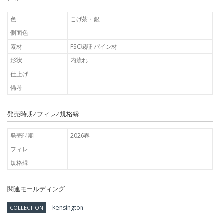
色
こげ茶・銀
側面色
素材
FSC認証 パイン材
形状
内流れ
仕上げ
備考
発売時期/フィレ/規格縁
発売時期
2026春
フィレ
規格縁
関連モールディング
Kensington
COLLECTION