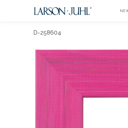
コ
ン
NE
テ
ン
ツ
D-258604
へ
ス
キ
ッ
プ