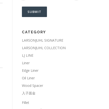
CATEGORY
LARSONJUHL SIGNATURE
LARSONJUHL COLLECTION
LJ LINE
Liner
Edge Liner
Oil Liner
Wood Spacer
入子面金
Fillet