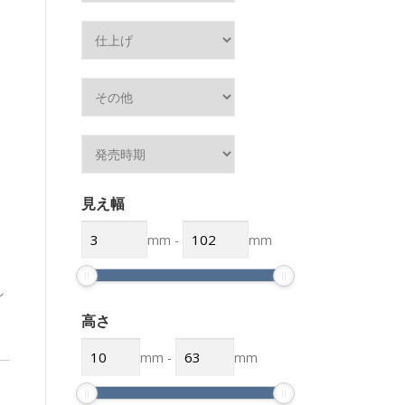
見え幅
mm
-
mm
ン
高さ
mm
-
mm