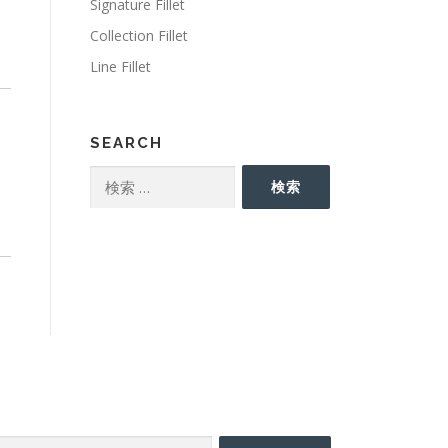
Signature Fillet
Collection Fillet
Line Fillet
SEARCH
検
検索
索:
EARCH